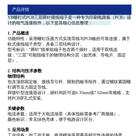
产品详情
YB螺钉式PCB三层两针接线端子是一种专为印刷电路板（PCB）设
计的电气连接组件，以下是其核心信息整理：
1. ‌产品概述‌
‌功能特性‌：采用螺钉压接方式实现导线与PCB板的可靠连接，属于
欧式接线端子类型，具备三层结构设计。
‌型号标识‌：“两针”指单组端子包含两个插针，适用于双线连
接；“三层”可能指端子的物理结构分层（如壳体、导电片、固定
层）。
2. ‌结构与技术参数‌
‌物理结构‌
包含顶部固定板、接线导引杆、限制挡板等组件，通过螺纹紧固螺
钉调节压力固定导线。
焊接针型连接器设计，插针间距可选6.35mm或7.62mm等规格，支
持PCB穿孔式安装。
关键参数‌
‌电流承载‌：适用于大电流场景（具体指标需参考厂商规格）。
‌颜色标识‌：常见绿色壳体，便于电路设计区分。
3. ‌应用场景‌
‌工业设备‌：如工控主板、电源模块等需要高稳定性连接的场景。