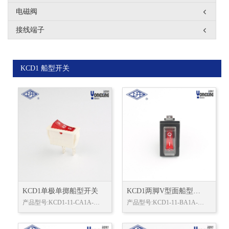
电磁阀
接线端子
KCD1 船型开关
KCD1单极单掷船型开关
KCD1两脚V型面船型开关
产品型号:KCD1-11-CA1A-W-R-125
产品型号:KCD1-11-BA1A-B-R-01