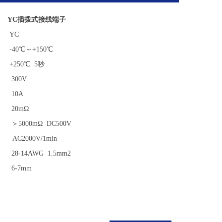
 YC插拨式接线端子
 YC
-40℃～+150℃
+250℃ 5秒
 300V
 10A
 20mΩ
＞5000mΩ DC500V
C2000V/1min
8-14AWG 1.5mm2
 6-7mm
下载产品样册